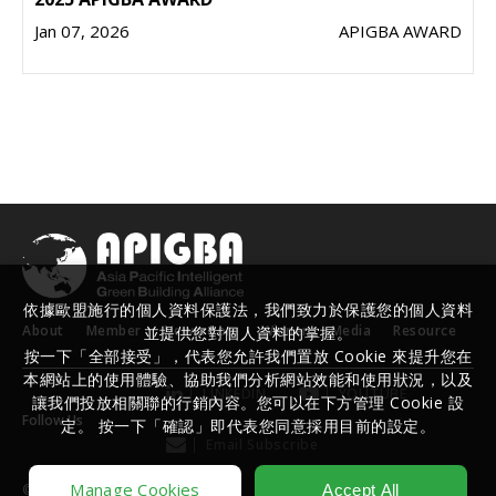
Jan 07, 2026
APIGBA AWARD
依據歐盟施行的個人資料保護法，我們致力於保護您的個人資料
About
Member
Newsroom
Winner
Media
Resource
並提供您對個人資料的掌握。
按一下「全部接受」，代表您允許我們置放 Cookie 來提升您在
本網站上的使用體驗、協助我們分析網站效能和使用狀況，以及
LINKEDIN
YOUTUBE
讓我們投放相關聯的行銷內容。您可以在下方管理 Cookie 設
Follow Us
定。 按一下「確認」即代表您同意採用目前的設定。
Email Subscribe
Manage Cookies
Accept All
©
2026
TIBA. |
Design
by
iBest