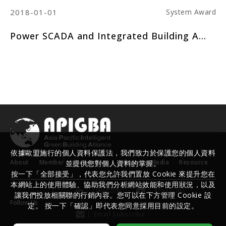
2018-01-01
20
ard
System Award
aipei City Hall
Power SCADA and Integrated Building Automation System
Ad
依據歐盟施行的個人資料保護法，我們致力於保護您的個人資料
About
Member
Newsroom
Winner
Media
Resource
並提供您對個人資料的掌握。
按一下「全部接受」，代表您允許我們置放 Cookie 來提升您在
本網站上的使用體驗、協助我們分析網站效能和使用狀況，以及
LINKEDIN
YOUTUBE
讓我們投放相關聯的行銷內容。您可以在下方管理 Cookie 設
Follow Us
定。 按一下「確認」即代表您同意採用目前的設定。
Email Subscribe